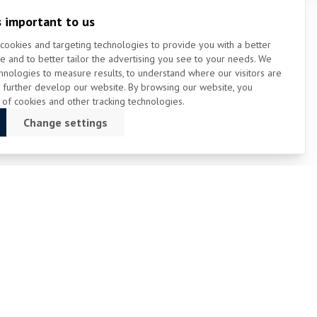
s important to us
cookies and targeting technologies to provide you with a better
e and to better tailor the advertising you see to your needs. We
hnologies to measure results, to understand where our visitors are
 further develop our website. By browsing our website, you
 of cookies and other tracking technologies.
Change settings
Visit us on youtube
Like us on facebook
Follow us on instagram