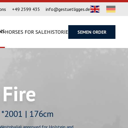
ions
+49 2599 435
info@gestuetligges.de
NS
HORSES FOR SALE
HISTORIE
SEMEN ORDER
 Fire
| *2001 | 176cm
Westphalia) approved for Holstein and