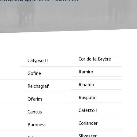
Cor de la Bryère
Calypso II
Ramiro
Gofine
Rinaldo
Reichsgraf
Rasputin
Ofarim
Caletto I
Cantus
Coriander
Baroness
Silvester