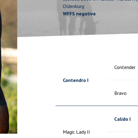
Oldenburg
WFFS negative
Contender
Contendro I
Bravo
Calido I
Magic Lady II