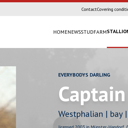
Contact
Covering condit
STALLIO
HOME
NEWS
STUDFARM
EVERYBODYS DARLING
Captain
Westphalian | bay 
licensed 2003 in Münster-Handorf, (