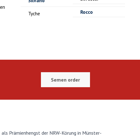
Silvano
hen
Rocco
Tyche
Semen order
03 als Prämienhengst der NRW-Körung in Münster-