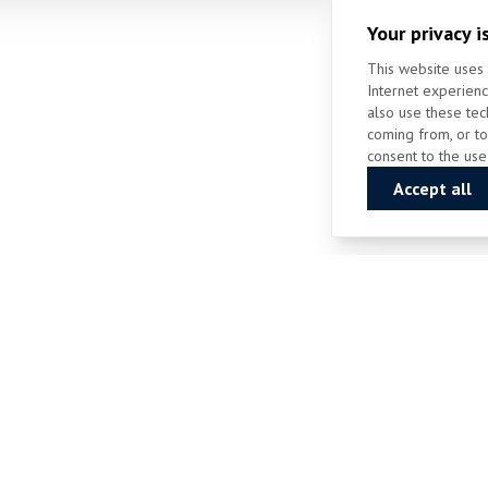
Your privacy i
This website uses 
Internet experienc
also use these tec
coming from, or to
consent to the use
Accept all
Phone: +49 2599 435
Fax: +49 2599 2874
Email: info@gestuetligges.de